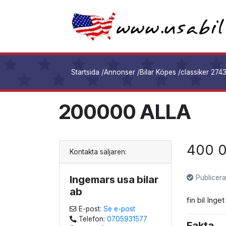
Startsida
/
Annonser
/
Bilar Köpes
/
classiker 274
200000 ALLA
400 
Kontakta säljaren:
Ingemars usa bilar
Publicera
ab
fin bil Inge
E-post:
Se e-post
Telefon:
0705931577
Fakta