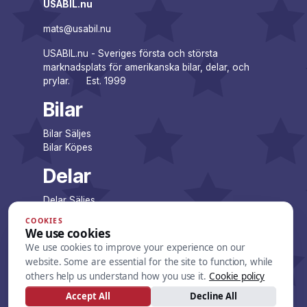
USABIL.nu
mats@usabil.nu
USABIL.nu - Sveriges första och största
marknadsplats för amerikanska bilar, delar, och
prylar. Est. 1999
Bilar
Bilar Säljes
Bilar Köpes
Delar
Delar Säljes
Delar Köpes
COOKIES
We use cookies
Företag
We use cookies to improve your experience on our
website. Some are essential for the site to function, while
Företagsannonser
others help us understand how you use it.
Cookie policy
Lista dina annonser
Accept All
Decline All