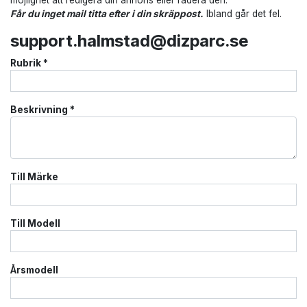
möjlighet att redigera din annons eller radera den.
Får du inget mail titta efter i din skräppost.
Ibland går det fel.
support.halmstad@dizparc.se
Rubrik
*
Beskrivning
*
Till Märke
Till Modell
Årsmodell