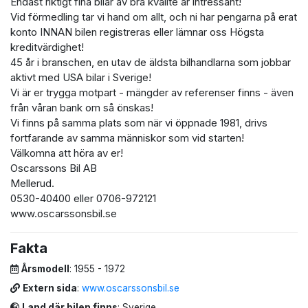
Endast riktigt fina bilar av bra kvalite är intressant!
Vid förmedling tar vi hand om allt, och ni har pengarna på erat
konto INNAN bilen registreras eller lämnar oss Högsta
kreditvärdighet!
45 år i branschen, en utav de äldsta bilhandlarna som jobbar
aktivt med USA bilar i Sverige!
Vi är er trygga motpart - mängder av referenser finns - även
från våran bank om så önskas!
Vi finns på samma plats som när vi öppnade 1981, drivs
fortfarande av samma människor som vid starten!
Välkomna att höra av er!
Oscarssons Bil AB
Mellerud.
0530-40400 eller 0706-972121
www.oscarssonsbil.se
Fakta
Årsmodell
: 1955 - 1972
Extern sida
:
www.oscarssonsbil.se
Land där bilen finns
: Sverige