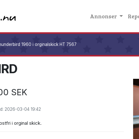
Annonser
Rep
underbird 1960 i orginalskick HT 7567
IRD
00 SEK
d: 2026-03-04 19:42
stfri i orginal skick.