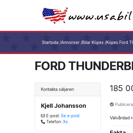
Startsida
/
Annonser
/
Bilar Köpes
/
Köpes Ford Th
FORD THUNDERB
185 0
Kontakta säljaren:
Kjell Johansson
Publicera
E-post:
Se e-post
Välvårdad ro
Telefon:
Xx
Fakta