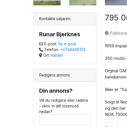
795 0
Kontakta säljaren:
Runar Bjerknes
Publicera
E-post:
Se e-post
1959 Impal
Telefon:
+4799448313
Ort:
Halden
350 motor 
Orginal GM 
Redigera annons
hanskerom 
Biler er ”f
Din annons?
Vill du redigera eller radera
Solgt til N
- skriv in ditt lösenord
og den har 
nedan?
NOK 7950