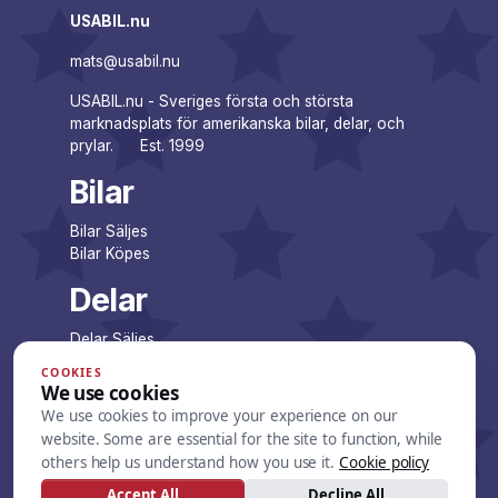
USABIL.nu
mats@usabil.nu
USABIL.nu - Sveriges första och största
marknadsplats för amerikanska bilar, delar, och
prylar. Est. 1999
Bilar
Bilar Säljes
Bilar Köpes
Delar
Delar Säljes
Delar Köpes
COOKIES
We use cookies
Företag
We use cookies to improve your experience on our
website. Some are essential for the site to function, while
Företagsannonser
others help us understand how you use it.
Cookie policy
Lista dina annonser
Accept All
Decline All