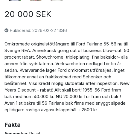
20 000 SEK
Publicerad: 2026-02-22 13:46
Omkromade originalstötfångare till Ford Fairlane 55-56 nu till
Sverige REA. Amerikansk going out of business blow-out. 50
procent rabatt. Showchrome, tripleplating, fina baksidor- alla
ämnen från sydstaterna. Verksamheten nedlagd för tio år
sedan. Kvarvarande lager Ford omkromat utförsäljes. Inget
tillkommer annat än fraktkostnad med Schenker och
belåtenhet. Viss kredit möjlig slutbetala efter inspektion. New
Years Discount - rabatt! Allt skall bort! 1955-56 Ford fram
bak med horn 40.000 kr. NU 20.000 kr för fram och bak !
Även 1 st bakre till 56 Fairlane bak finns med snyggt slipade
ej tidigare rostiga avgasutsläppshål + 2500 kr
Fakta
Annonstyp
: Privat