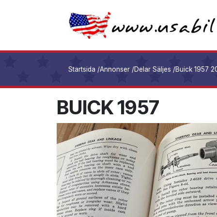
Startsida
/
Annonser
/
Delar Säljes
/
Buick 1957 2
BUICK 1957