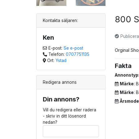
800 
Kontakta säljaren:
Ken
Publicera
E-post:
Se e-post
Orginal Sh
Telefon:
0707751135
Ort:
Ystad
Fakta
Annonstyp
Redigera annons
Märke
: 
Märke
: 
Din annons?
Årsmode
Vill du redigera eller radera
- skriv in ditt lösenord
nedan?