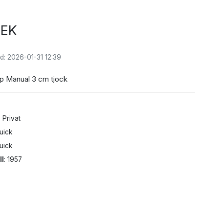
SEK
d: 2026-01-31 12:39
op Manual 3 cm tjock
: Privat
Buick
Buick
ll
: 1957