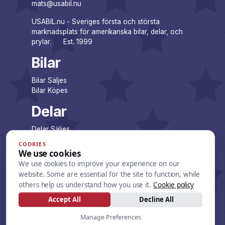
mats@usabil.nu
USABIL.nu - Sveriges första och största
marknadsplats för amerikanska bilar, delar, och
prylar. Est. 1999
Bilar
Bilar Säljes
Bilar Köpes
Delar
Delar Säljes
Delar Köpes
COOKIES
We use cookies
Företag
We use cookies to improve your experience on our
website. Some are essential for the site to function, while
Företagsannonser
others help us understand how you use it.
Cookie policy
Lista dina annonser
Accept All
Decline All
Övrigt
Manage Preferences