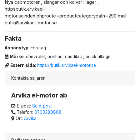
Nya cabmotorer , slangar och kolvar i lager .
httpsbutik.arvikael-
motor.seindex.phproute=productcategorypath=290 mail
butik@arvikael-motor.se
Fakta
Annonstyp
: Företag
Märke
: chevrolet, pontiac, caddilac , buick alla gm
Extern sida
:
https://butik.arvikael-motor.se
Kontakta säljaren:
Arvika el-motor ab
E-post:
Se e-post
Telefon:
0703380868
Ort:
Arvika