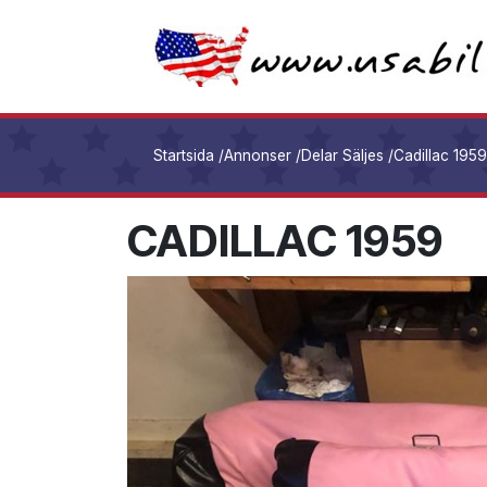
Startsida
/
Annonser
/
Delar Säljes
/
Cadillac 195
CADILLAC 1959