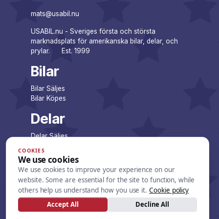
mats@usabil.nu
USABIL.nu - Sveriges första och största
marknadsplats för amerikanska bilar, delar, och
prylar. Est. 1999
Bilar
Bilar Säljes
Bilar Köpes
Delar
Delar Säljes
Delar Köpes
COOKIES
We use cookies
Företag
We use cookies to improve your experience on our
website. Some are essential for the site to function, while
Företagsannonser
others help us understand how you use it.
Cookie policy
Lista dina annonser
Accept All
Decline All
Övrigt