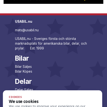
USABIL.nu
mats@usabil.nu
USABIL.nu - Sveriges första och största
marknadsplats för amerikanska bilar, delar, och
prylar. Est. 1999
Bilar
Bilar Säljes
Bilar Köpes
Delar
Delar Säljes
Delar Köpes
COOKIES
We use cookies
Företag
We use cookies to improve your experience on our