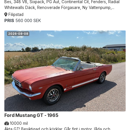
Bes, 348 V8, Sixpack, PG Aut, Continental Cit, Fenders, Radial
Whitewalls Däck, Renoverade Förgasare, Ny Vattenpump,...
Filipstad
PRIS
560 000 SEK
2026-08-08
Ford Mustang GT - 1965
10000 mil
Äkta GT! Besiktigad och körklar. Går fint i motor, låda och