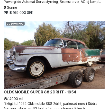
Powerglide Automat Servostyrning, Bromsservo, AC ej kompl...
Sunne
PRIS
169 000 SEK
2026-08-07
OLDSMOBILE SUPER 88 2DRHT - 1954
14000 mil
Riktigt kul 1954 Oldsmobile S88 2drht, parkerad nere i Södra
Arizona i slutet av 60 talet efter motorhaveri. Bilen b...