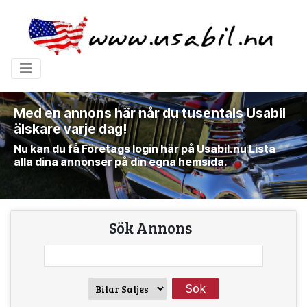
Med en annons här når du tusentals Usabil
älskare varje dag!
Nu kan du få Företags login här på Usabil.nu Lista
alla dina annonser på din egna hemsida.
Sök Annons
Sök